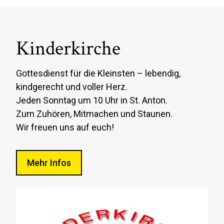
Kinderkirche
Gottesdienst für die Kleinsten – lebendig,
kindgerecht und voller Herz.
Jeden Sonntag um 10 Uhr in St. Anton.
Zum Zuhören, Mitmachen und Staunen.
Wir freuen uns auf euch!
Mehr Infos
Gottesdienste
Information & Anmeldung
Wiedereintritt
Geschichte
Taufe
Kinderkirche