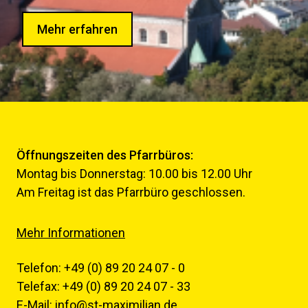
Mehr erfahren
Öffnungszeiten des Pfarrbüros:
Montag bis Donnerstag: 10.00 bis 12.00 Uhr
Am Freitag ist das Pfarrbüro geschlossen.
Mehr Informationen
Telefon: +49 (0) 89 20 24 07 - 0
Telefax: +49 (0) 89 20 24 07 - 33
E-Mail:
info@st-maximilian.de