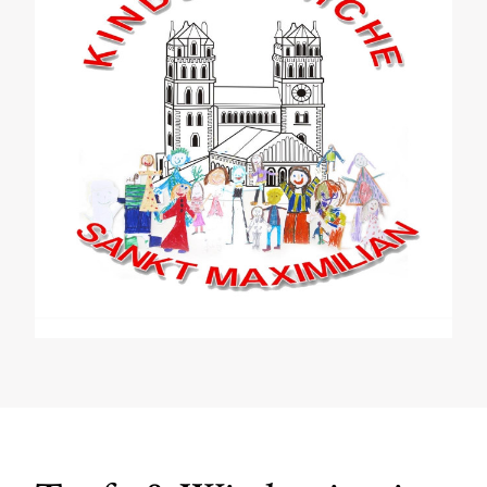
Prävention
Chor
Pfarrer Schießler
Max‘ Tagebuch
Pfarrzeitung
Newsletter
Kontakt & Anfahrt