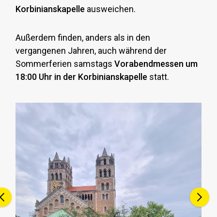
sc
Korbinianskapelle
ausweichen.
in
da
Außerdem finden, anders als in den
vergangenen Jahren, auch während der
Du
Sommerferien samstags
Vorabendmessen um
vo
18:00 Uhr in der Korbinianskapelle
statt.
all
Ke
Al
Al
he
Ko
da