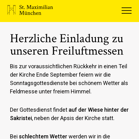
Herzliche Einladung zu
U
unseren Freiluftmessen
d
Bis zur voraussichtlichen Rückkehr in einen Teil
Du
der Kirche Ende September feiern wir die
es
Sonntagsgottesdienste bei schönem Wetter als
La
Feldmesse unter freiem Himmel.
De
Ge
Der Gottesdienst findet
auf der Wiese hinter der
Sakristei
, neben der Apsis der Kirche statt.
Mi
Ma
Jo
Bei
schlechtem Wetter
werden wir in die