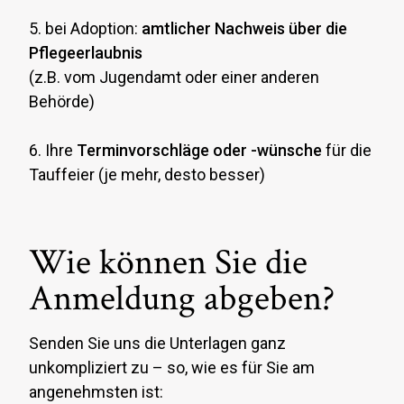
5. bei Adoption:
amtlicher Nachweis über die
Pflegeerlaubnis
(z.B. vom Jugendamt oder einer anderen
Behörde)
6. Ihre
Terminvorschläge oder -wünsche
für die
Tauffeier (je mehr, desto besser)
Gottesdienste
Information & Anmeldung
Wiedereintritt
Geschichte
Wie können Sie die
Taufe
Kinderkirche
Anmeldung abgeben?
Prävention
Chor
Pfarrer Schießler
Senden Sie uns die Unterlagen ganz
Max‘ Tagebuch
unkompliziert zu – so, wie es für Sie am
angenehmsten ist:
Pfarrzeitung