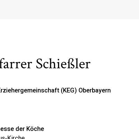
farrer Schießler
Erziehergemeinschaft (KEG) Oberbayern
messe der Köche
lus-Kirche